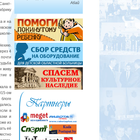
Абай
Санкт-
брику
а и на
евском
школе-
Чехию.
Через 4
 почти
судьба
и живу
стие в
кала в
015-ом
 блоге
дались
если в
азки и
тоже из
ать её
местно