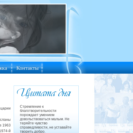
жка
Контакты
Стремление к
йцарии
благотворительности
порождает умением
довольствоваться малым. Не
ысланы
теряйте чувство
в 1963
справедливости, не уставайте
1974-й
творить добро.