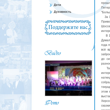
прошл
Дети
Пете
Духовность
"Боль
За 15
Приво
Шоссе
интер
В 199
Думало
года 
всё в
забро
до си
разно
Так б
интер
наткн
собра
текущ
этом 
выстав
Херсо
сказк