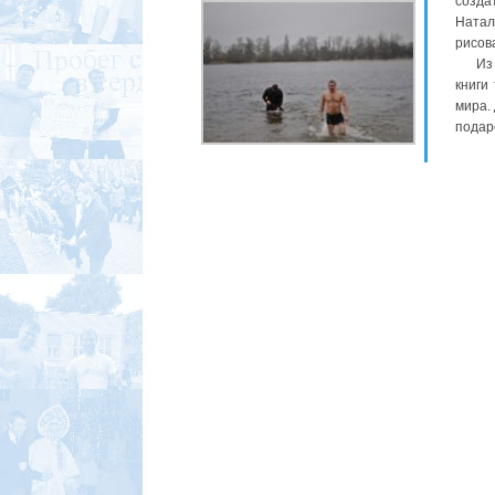
созда
Натал
рисов
Из мн
книги
мира.
подаро