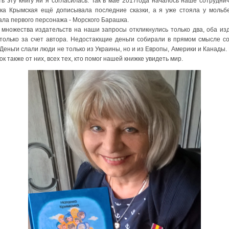
ть эту книгу яи я согласилась. Так в мае 2017года началось наше сотруднич
ка Крымская ещё дописывала последние сказки, а я уже стояла у мольб
ала первого персонажа - Морского Барашка.
ожества издательств на наши запросы откликнулись только два, оба из
 только за счет автора. Недостающие деньги собирали в прямом смысле со
 Деньги слали люди не только из Украины, но и из Европы, Америки и Канады. 
к также от них, всех тех, кто помог нашей книжке увидеть мир.