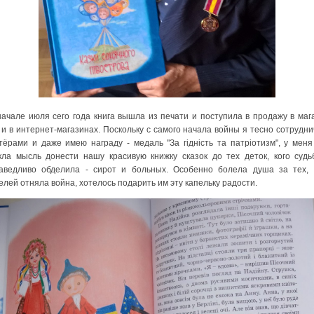
але июля сего года книга вышла из печати и поступила в продажу в маг
 и в интернет-магазинах. Поскольку с самого начала войны я тесно сотрудни
тёрами и даже имею награду - медаль "За гідність та патріотизм", у меня
кла мысль донести нашу красивую книжку сказок до тех деток, кого судь
аведливо обделила - сирот и больных. Особенно болела душа за тех, 
елей отняла война, хотелось подарить им эту капельку радости.