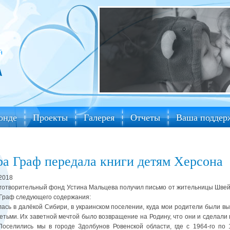
онде
Проекты
Галерея
Отчеты
Ваша поддер
ра Граф передала книги детям Херсона
.2018
творительный фонд Устина Мальцева получил письмо от жительницы Шве
Граф следующего содержания:
лась в далёкой Сибири, в украинском поселении, куда мои родители были в
етьми. Их заветной мечтой было возвращение на Родину, что они и сделали 
 Поселились мы в городе Здолбунов Ровенской области, где с 1964-го по 