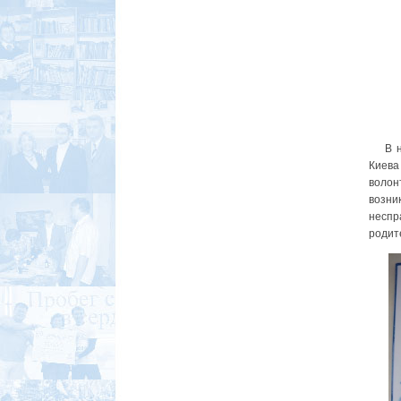
В нач
Киева
волон
возни
неспр
родит