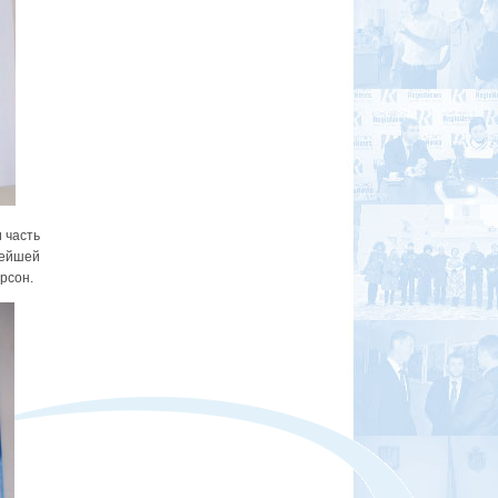
 часть
нейшей
ерсон.