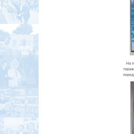
На пр
тираж
переда