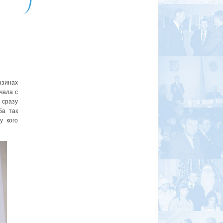
азинах
чала с
 сразу
ба так
у кого