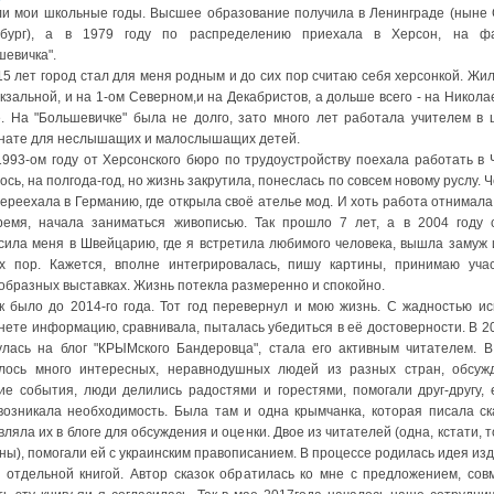
и мои школьные годы. Высшее образование получила в Ленинграде (ныне 
рбург), а в 1979 году по распределению приехала в Херсон, на фа
шевичка".
 лет город стал для меня родным и до сих пор считаю себя херсонкой. Жил
кзальной, и на 1-ом Северном,и на Декабристов, а дольше всего - на Никола
. На "Большевичке" была не долго, зато много лет работала учителем в 
нате для неслышащих и малослышащих детей.
3-ом году от Херсонского бюро по трудоустройству поехала работать в 
сь, на полгода-год, но жизнь закрутила, понеслась по совсем новому руслу. 
переехала в Германию, где открыла своё ателье мод. И хоть работа отнимала
ремя, начала заниматься живописью. Так прошло 7 лет, а в 2004 году 
сила меня в Швейцарию, где я встретила любимого человека, вышла замуж 
х пор. Кажется, вполне интегрировалась, пишу картины, принимаю уча
образных выставках. Жизнь потекла размеренно и спокойно.
ыло до 2014-го года. Тот год перевернул и мою жизнь. С жадностью ис
нете информацию, сравнивала, пыталась убедиться в её достоверности. В 2
улась на блог "КРЫМского Бандеровца", стала его активным читателем. В
лось много интересных, неравнодушных людей из разных стран, обсуж
ие события, люди делились радостями и горестями, помогали друг-другу, 
возникала необходимость. Была там и одна крымчанка, которая писала ск
ляла их в блоге для обсуждения и оценки. Двое из читателей (одна, кстати, 
ны), помогали ей с украинским правописанием. В процессе родилась идея изд
и отдельной книгой. Автор сказок обратилась ко мне с предложением, сов