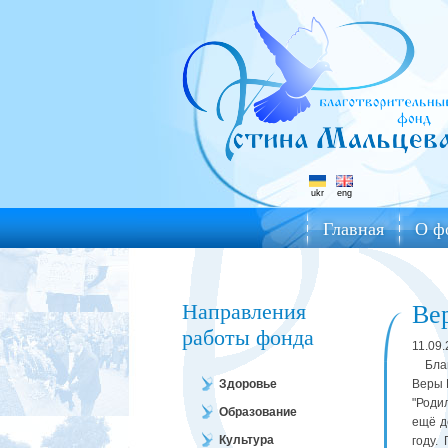
ukr
eng
Главная
О ф
Направления
Ве
работы фонда
11.09
Благо
Здоровье
Веры 
"Роди
Образование
ещё д
Культура
году.