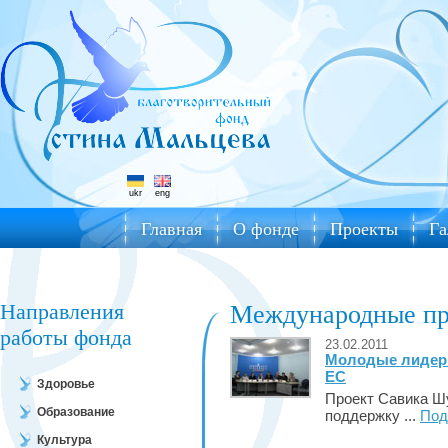
ukr
eng
Главная
О фонде
Проекты
Га
Направления
Международные пр
работы фонда
23.02.2011
Молодые лидер
ЕС
Здоровье
Проект Савика Ш
Образование
поддержку ...
Под
Культура