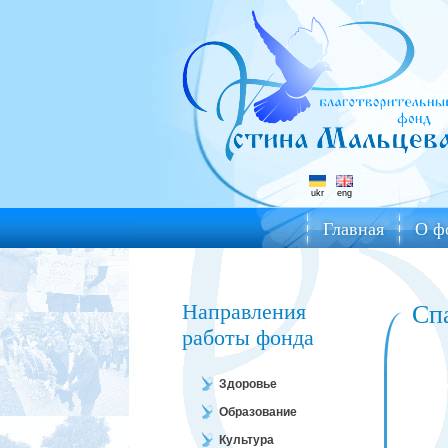
ukr
eng
Главная
О ф
Направления
Сп
работы фонда
Здоровье
Образование
Культура