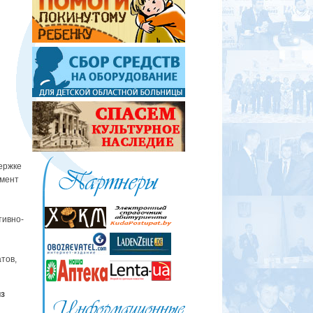
ержке
омент
я
тивно-
тов,
из