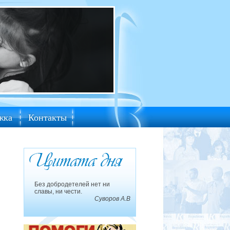
жка
Контакты
Без добродетелей нет ни
славы, ни чести.
Суворов А.В