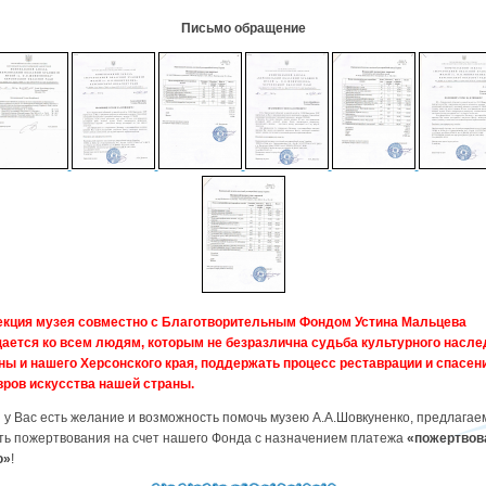
Письмо обращение
екция музея совместно с Благотворительным Фондом Устина Мальцева
ается ко всем людям, которым не безразлична судьба культурного насле
ны и нашего Херсонского края, поддержать процесс реставрации и спасен
ров искусства нашей страны.
у Вас есть желание и возможность помочь музею А.А.Шовкуненко, предлагае
ть пожертвования на счет нашего Фонда с назначением платежа
«пожертвов
ю»
!