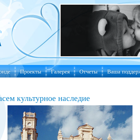
онде
Проекты
Галерея
Отчеты
Ваша поддер
асем культурное наследие