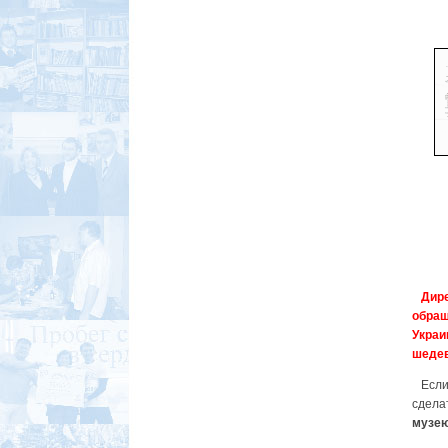
Дир
обращ
Украи
шедев
Если 
сдела
музе