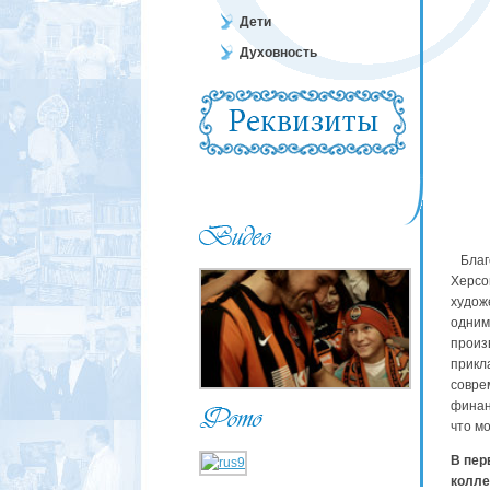
Дети
Духовность
Благо
Херсо
худож
одним
произ
прикла
совре
финан
что м
В пер
колле