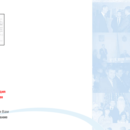
дия
ия
м Вам
ание