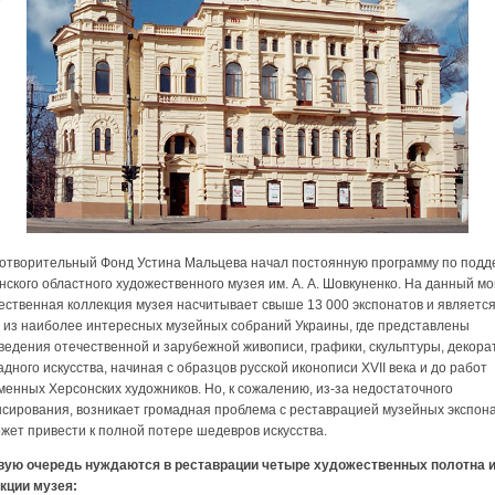
творительный Фонд Устина Мальцева начал постоянную программу по подд
нского областного художественного музея им. А. А. Шовкуненко. На данный м
ественная коллекция музея насчитывает свыше 13 000 экспонатов и являетс
 из наиболее интересных музейных собраний Украины, где представлены
ведения отечественной и зарубежной живописи, графики, скульптуры, декора
дного искусства, начиная с образцов русской иконописи XVII века и до работ
менных Херсонских художников. Но, к сожалению, из-за недостаточного
сирования, возникает громадная проблема с реставрацией музейных экспона
ожет привести к полной потере шедевров искусства.
вую очередь нуждаются в реставрации четыре художественных полотна 
кции музея: