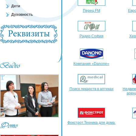
Дети
Перец FM
Евро
Духовность
Радио София
Хер
Компания «Danone»
Поиск лекарств в аптеках
Недвиж
арен
Фокстрот.Техника для дома.