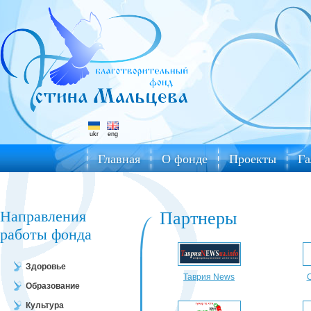
ukr
eng
Главная
О фонде
Проекты
Га
Направления
Партнеры
работы фонда
Здоровье
Таврия News
Образование
Культура