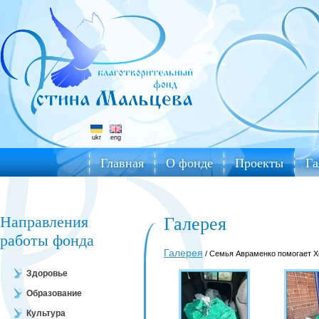
ukr
eng
Главная
О фонде
Проекты
Га
Направления
Галерея
работы фонда
Галерея
/ Семья Авраменко помогает Х
Здоровье
Образование
Культура