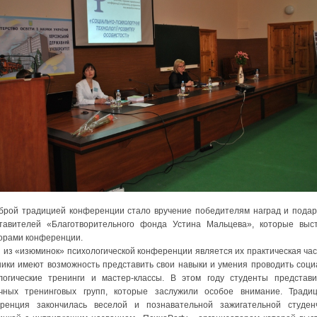
й традицией конференции стало вручение победителям наград и подар
тавителей «Благотворительного фонда Устина Мальцева», которые выс
орами конференции.
 из «изюминок» психологической конференции является их практическая част
ники имеют возможность представить свои навыки и умения проводить соци
логические тренинги и мастер-классы. В этом году студенты представ
чных тренинговых групп, которые заслужили особое внимание. Тради
ренция закончилась веселой и познавательной зажигательной студен