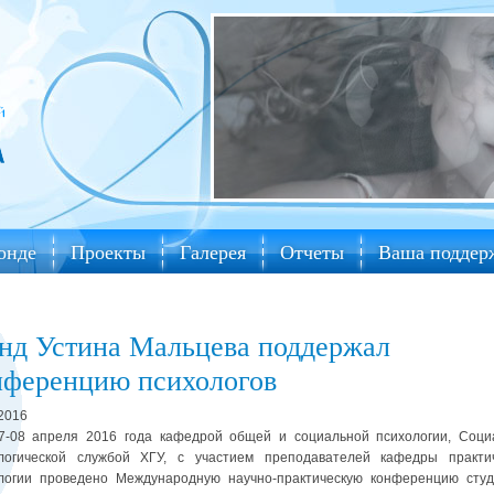
онде
Проекты
Галерея
Отчеты
Ваша поддер
нд Устина Мальцева поддержал
нференцию психологов
.2016
 апреля 2016 года кафедрой общей и социальной психологии, Соци
логической службой ХГУ, с участием преподавателей кафедры практи
логии проведено Международную научно-практическую конференцию студ