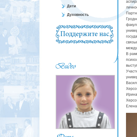
аспир
Дети
лично
Парт
Духовность
Гродн
факул
униве
госуд
связы
между
В рам
психо
высту
Участ
униве
Васил
Херсо
Ирина
Херсо
Елена