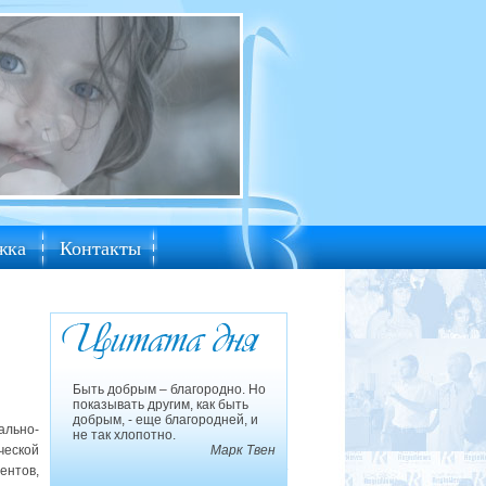
жка
Контакты
Быть добрым – благородно. Но
показывать другим, как быть
добрым, - еще благородней, и
ально-
не так хлопотно.
ческой
Марк Твен
ентов,