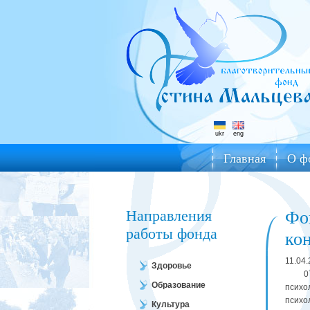
ukr
eng
Главная
О ф
Направления
Фо
работы фонда
ко
11.04
Здоровье
07-08
Образование
психо
психо
Культура