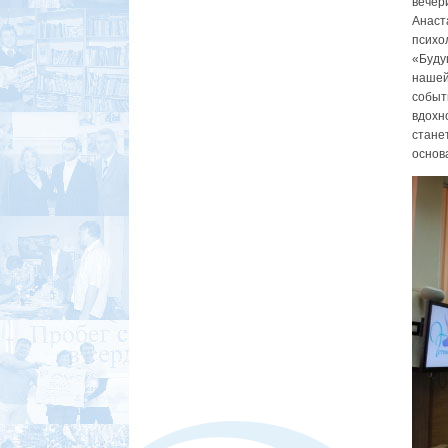
вечер
Анас
психо
«Буду
нашей
событ
вдохн
стане
основ