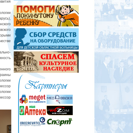
звития
логии
русь),
нского
вского
торыми
честве
ально-
жность
енного
краины
ологии
фессор
ологии
фессор