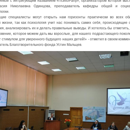
инкой с интригующим названием «ПсихоРarty», организатором которой выс
тасия Николаевна Одинцова, преподаватель кафедры общей и социа
логии.
щие специалисты могут открыть нам горизонты практически во всех об
 жизни, так как психология учит нас понимать самих себя, происходящие 
ия, анализировать их и делать правильные выводы. И хотелось бы отметить, 
овение, которое можем дать мы взрослые, для нашего подрастающего покол
т стимулом для уверенного будущего наших детей!» - отметил в своем комме
атель Благотворительного фонда Устин Мальцев.