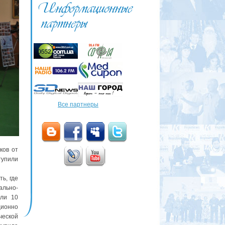
Все партнеры
ков от
тупили
ь, где
ально-
или 10
ционно
ческой