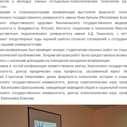
антов и молодых ученых «Социально-психологические технологии ра
сти».
нерами и соорганизаторами конференции выступили факультет психо
енского государственного университета имени Янки Купалы (Республика Бела
ьтет общественного здоровья Тихоокеанского государственного медици
рситета (г. Владивосток, Россия), Институт педагогики и психологии Яросла
арственного педагогического университета имени К.Д. Ушинского, с ко
вают плодотворные годы научной работы согласно соглашений о сотрудни
 нашими университетами.
ках конференции был проведен конкурс студенческих научных работ по соци
логической проблематике. Лучшим авторам работ была предоставлена возмо
пить с научными докладами на пленарном заседании конференции.
ников и гостей конференции приветствовали ректор Херсонского государств
рситета, доктор юридических наук, профессор, заслуженный юрист У
ий Стратонов Николаевич, декан факультета психологии, истории и соци
нского государственного университета, доктор социологических наук, про
 Васильевна Шапошникова, заведующая кафедрой общей и социальной псих
нского государственного университета, доктор психологических наук, про
 Евгеньевна Блинова.