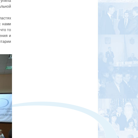
тупила
льной
ластях
с нами
что то
ения и
нтарии