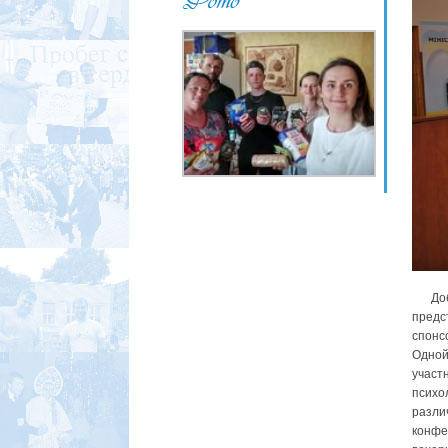
Добро
предс
спонс
Одной
участ
психо
разли
конфе