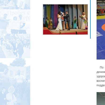
По ок
дене
здоро
воспи
подде