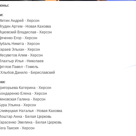
ионы:
и:
Митин Андрей - Херсон
гудин Артем - Новая Каховка
цковский Владислав - Херсон
яченко Егор - Херсон
убаль Никита - Херсон
араев Эльхан - Херсон
Месуветов Алим - Херсон
лахтыр Илья - Николаев
Дятлов Павел - Гомель
Хлыбов Данило - Бериславский
ки:
ригорьева Катерина - Херсон
ондаренко Елена - Херсон
иновская Галина - Херсон
ура Ульяна - Херсон
ливчуцкая Наталья - Новая Каховка
оштар Анна - Белая Церковь
арасенко Эвелина - Белая Церковь
ега Таисия - Херсон