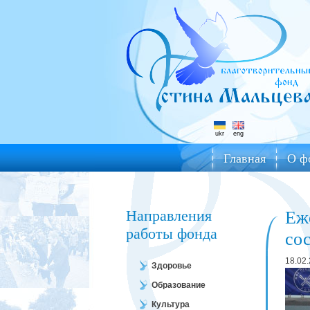
ukr
eng
Главная
О ф
Направления
Еж
работы фонда
со
18.02
Здоровье
Образование
Культура