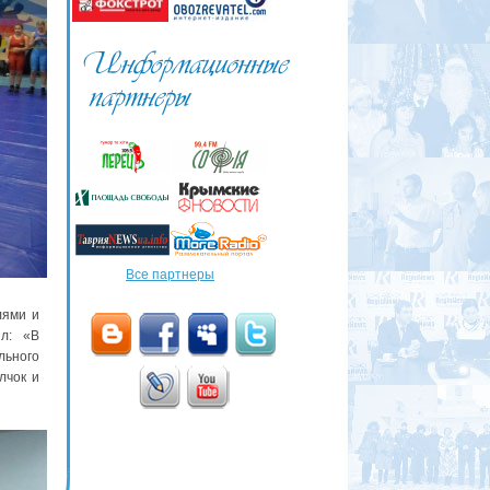
Все партнеры
лями и
л: «В
льного
лчок и