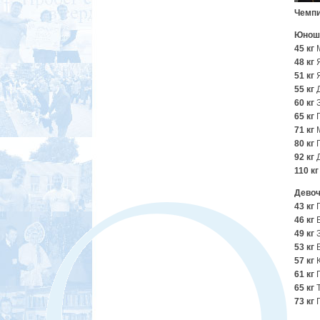
Чемп
Юнош
45 кг
48 кг
Я
51 кг
Я
55 кг
Д
60 кг
З
65 кг
Г
71 кг
80 кг
П
92 кг
110 кг
Девоч
43 кг
Г
46 кг
Б
49 кг
З
53 кг
Б
57 кг
К
61 кг
П
65 кг
Т
73 кг
Г