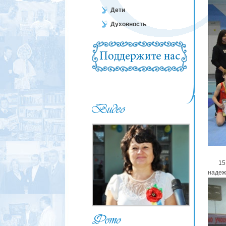
Дети
Духовность
15 ф
надеж