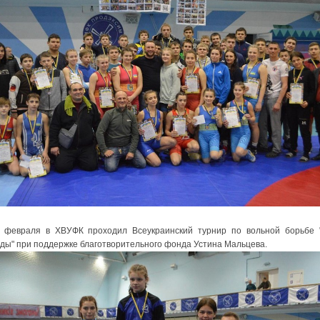
евраля в ХВУФК проходил Всеукраинский турнир по вольной борьбе 
ды" при поддержке благотворительного фонда Устина Мальцева.