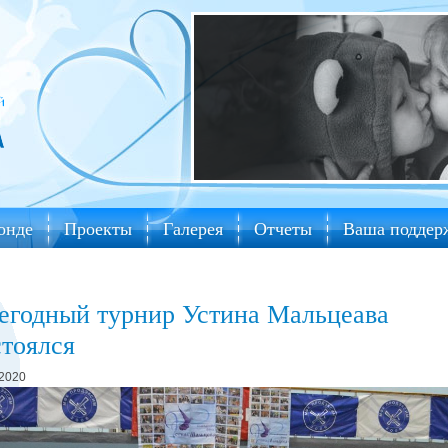
онде
Проекты
Галерея
Отчеты
Ваша поддер
егодный турнир Устина Мальцеава
стоялся
.2020