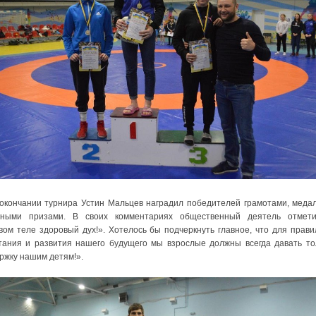
ончании турнира Устин Мальцев наградил победителей грамотами, меда
жными призами. В своих комментариях общественный деятель отмети
вом теле здоровый дух!». Хотелось бы подчеркнуть главное, что для прави
тания и развития нашего будущего мы взрослые должны всегда давать то
ржку нашим детям!».