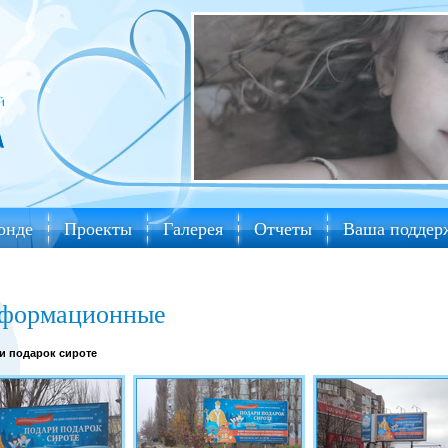
онде
Проекты
Галерея
Отчеты
Ваша поддер
формационные
и подарок сироте