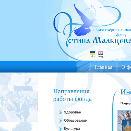
ukr
eng
Главная
О ф
Направления
Ин
работы фонда
Подар
Здоровье
Образование
Культура