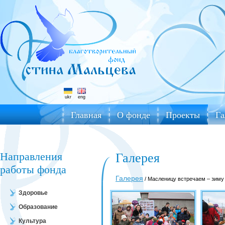
ukr
eng
Главная
О фонде
Проекты
Га
Направления
Галерея
работы фонда
Галерея
/ Масленицу встречаем – зиму
Здоровье
Образование
Культура