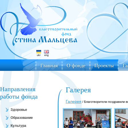
ukr
eng
Главная
О фонде
Проекты
Га
Направления
Галерея
работы фонда
Галерея
/ Благотворители поздравили 
Здоровье
Образование
Культура