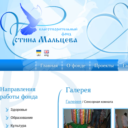
ukr
eng
Главная
О фонде
Проекты
Га
Направления
Галерея
работы фонда
Галерея
/ Сенсорная комната
Здоровье
Образование
Культура