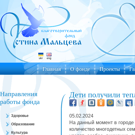
ukr
eng
Главная
О фонде
Проекты
Га
Направления
Дети получили теп
работы фонда
05.02.2024
Здоровье
На данный момент в городе
Образование
количество многодетных се
Культура