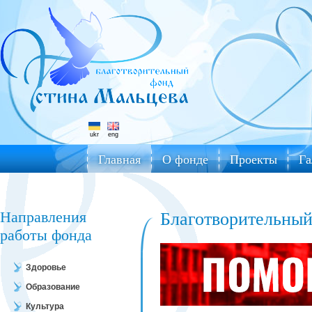
ukr
eng
Главная
О фонде
Проекты
Га
Направления
Благотворительны
работы фонда
Здоровье
Образование
Культура