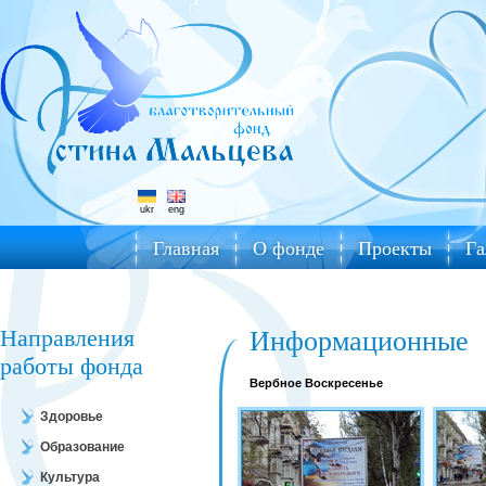
ukr
eng
Главная
О фонде
Проекты
Га
Направления
Информационные
работы фонда
Вербное Воскресенье
Здоровье
Образование
Культура